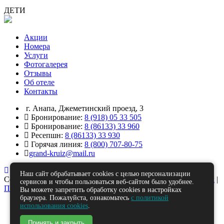
ДЕТИ
Акции
Номера
Услуги
Фотогалерея
Отзывы
Об отеле
Контакты
г. Анапа, Джеметинский проезд, 3
Бронирование:
8 (918) 05 33 505
Бронирование:
8 (86133) 33 960
Ресепшн:
8 (86133) 33 930
Горячая линия:
8 (800) 707-80-75
grand-kruiz@mail.ru
Наш сайт обрабатывает cookies с целью персонализации
Copyright © 2025
Политика обработки персональных данных
|
сервисов и чтобы пользоваться веб-сайтом было удобнее.
Политика обработки Cookies
Вы можете запретить обработку cookies в настройках
браузера. Пожалуйста, ознакомьтесь
с политикой
использования cookies
.
Принять и закрыть